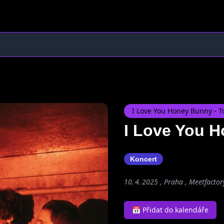
I Love You Honey Bunny - T
I Love You H
Koncert
10. 4. 2025 , Praha , Meetfactor
📅 Přidat do kalendáře