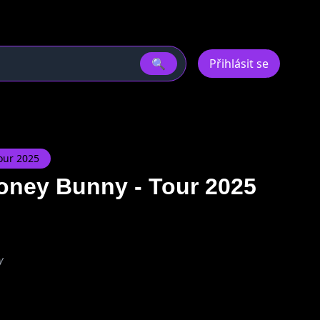
🔍
Přihlásit se
our 2025
oney Bunny - Tour 2025
y