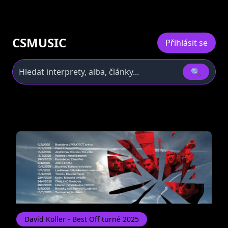
CSMUSIC
Přihlásit se
🔍
David Koller - Best Off turné 2025