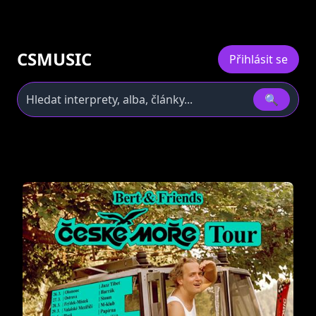
CSMUSIC
Přihlásit se
🔍