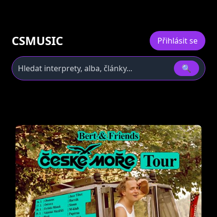
CSMUSIC
Přihlásit se
🔍