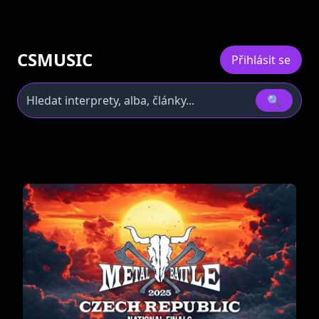
CSMUSIC
Přihlásit se
🔍