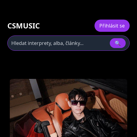
CSMUSIC
Přihlásit se
🔍