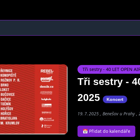
Tři sestry - 40 LET OPEN A
Tři sestry -
2025
Koncert
19. 7. 2025 , Benešov u Prahy 
📅 Přidat do kalendáře