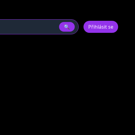
🔍
Přihlásit se