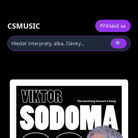
CSMUSIC
Přihlásit se
🔍