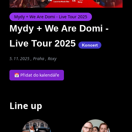
Mydy + We Are Domi - Live Tour 2025
Mydy + We Are Domi -
Live Tour 2025
Koncert
5. 11. 2025 , Praha ,
Roxy
📅 Přidat do kalendáře
Line up