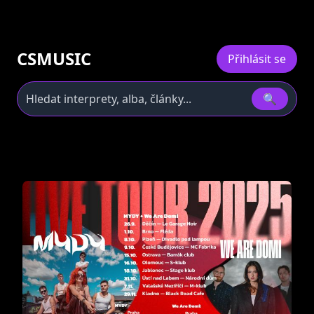
CSMUSIC
Přihlásit se
🔍