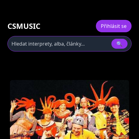
CSMUSIC
Přihlásit se
🔍