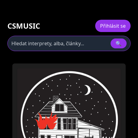
CSMUSIC
Přihlásit se
🔍