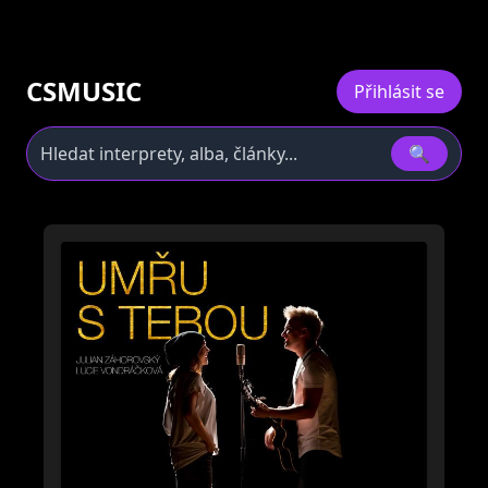
CSMUSIC
Přihlásit se
🔍