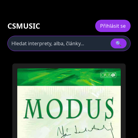
CSMUSIC
Přihlásit se
🔍