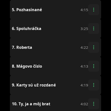
5.
Pozhasínané
4:15
6.
Spoluhráčka
3:25
7.
Roberta
4:22
8.
Mágovo číslo
4:13
9.
Karty sú už rozdané
4:19
10.
Ty, ja a môj brat
4:02