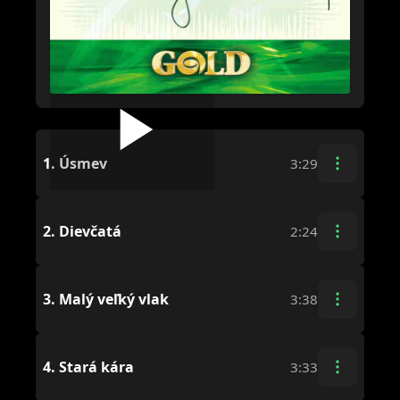
1.
Úsmev
3:29
2.
Dievčatá
2:24
3.
Malý veľký vlak
3:38
4.
Stará kára
3:33