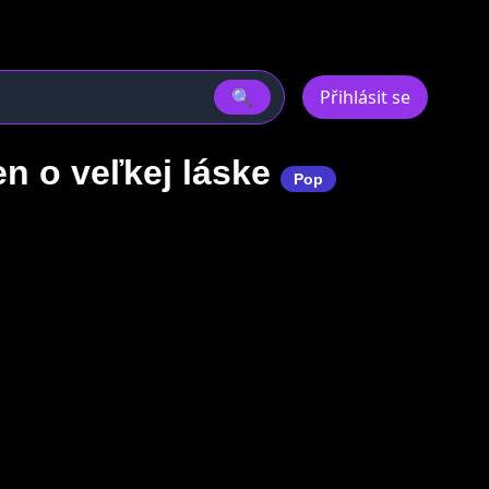
🔍
Přihlásit se
en o veľkej láske
Pop