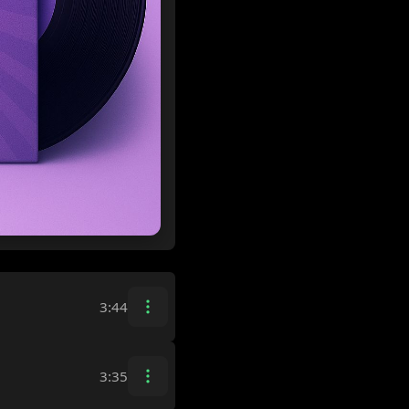
3:44
3:35