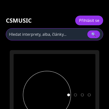
CSMUSIC
Přihlásit se
🔍