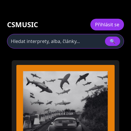
CSMUSIC
Přihlásit se
🔍