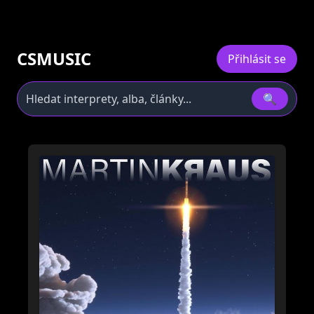
CSMUSIC
Přihlásit se
🔍