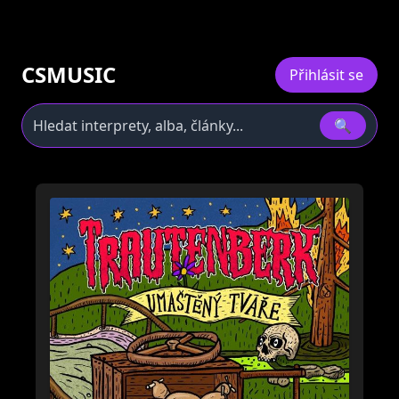
CSMUSIC
Přihlásit se
🔍