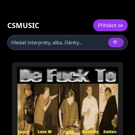
CSMUSIC
Přihlásit se
🔍