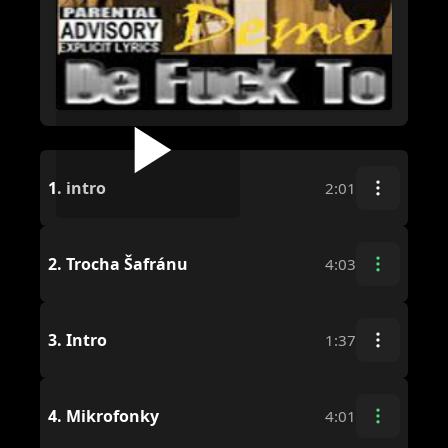
1.
intro
2:01
2.
Trocha Šafránu
4:03
3.
Intro
1:37
4.
Mikrofonky
4:01