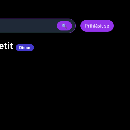
🔍
Přihlásit se
etit
Disco