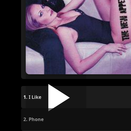
1.
I Like
2.
Phone