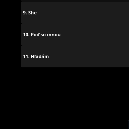
9.
She
10.
Poď so mnou
11.
Hľadám