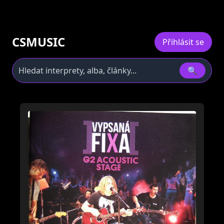
CSMUSIC
Přihlásit se
🔍