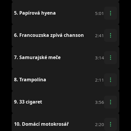
5.
Papírová hyena
5:01
6.
Francouzska zpívá chanson
2:41
7.
Samurajské meče
3:14
8.
Trampolína
2:11
9.
33 cigaret
3:56
10.
Domácí motokrosář
2:20