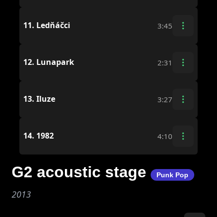
11.
Ledňáčci
3:45
12.
Lunapark
2:31
13.
Iluze
3:27
14.
1982
4:10
G2 acoustic stage
Punk Pop
2013