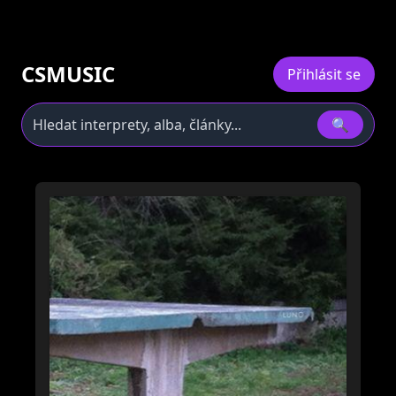
CSMUSIC
Přihlásit se
🔍