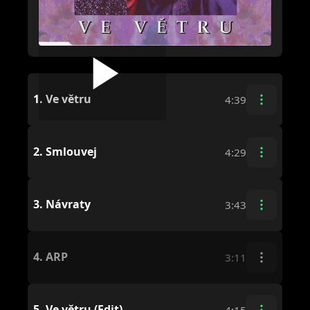
1.
Ve větru
4:39
2.
Smlouvej
4:29
3.
Návraty
3:43
4.
ARP
3:11
5.
Ve větru (Edit)
4:15