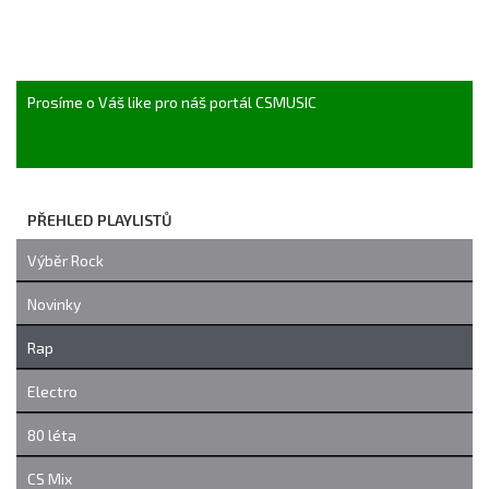
Prosíme o Váš like pro náš portál CSMUSIC
PŘEHLED PLAYLISTŮ
Výběr Rock
Novinky
Rap
Electro
80 léta
CS Mix