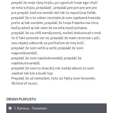
prepáč že moje rýmy hrýžu, po vypočutí tvoje ego chytí
ze mňa schýzu, prepáááč , prepááč,pre pre pre pre pre
pre prepáč, keď ma nemáš rád tak to nepočúvaj feťák,
prepááč že o to vobec nestojím já som vyjebaná hviezda
preto aj tak zarobím, prepááč že tvoja frajerka ma chce,
keď ju jebeš aj tak viem že na mňa myslí potajne,
prepááč že sa cítíš menějcenný, možeš diskutovať o mně
to ti fakt pomože ver mi, prepááč že mam recenzie v piči,
zas nějaký odborník za počítačom do tmy kričí,
prepááč že som vetší a vetší, prepááč že som
najpredávanější,
prepááč že som najsledovanější, prepááč že
najdiskutovanější,
prepááč že som tu dvacátý rok, každý album čo som
zajebal tak bol a bude top.
Prepááč že už nemožem, toto sú fakty som fenomén.
All kind of music.
OBSAH PLAYLISTU
1. Rytmus - Fenomen