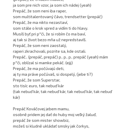
ja som pre nich vzor, ja som ich nádej (yeah)
Prepáč, že som neni iba raper,
som multitalentovaný čávo, trendsetter (prepáč)
Prepáč, že ma nikto nezastaví,
som stále o krok vpred a vidím ti do hlavy.
Musíš byť pri p*či, že si robím čo ma baví,
aj tak si život bezo mňa už nepredstavíš.
Prepáč, že som neni zaostalý,
raperi zkrachovali, pozrite sa, kde ostali.
Prepáč.. (prepáč, prepáč) p.. p.. p.. prepáč (yeah) mám
p*či, oblízal si mamke pekáč. (ejjj)
Prepáč, že ma počúvajú deti,
aj ty ma práve počúvaš, si dospelý, (jebe ti?)
Prepáč, že som Superstar,
sto tisíc euro, tak nebuď kár
(tak nebuď kár, tak nebuď kár, tak nebuď kár, tak nebuď
kár)
Prepáč Kováčovej jebem mamu,
osobně pridem jej dať do huby moj veľký žaluď,
prepáč že som mister showbiz,
možeš si kludně ukládať smsky jak čorkys,