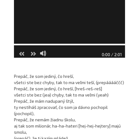
0:00 / 2:01
Prepáč, že som jediný, čo hreší,
všetci ste bez chyby, tak to ma veľmi teší, (prepááááččč)
Prepáč, že som jediný, čo hreší, [hreš-reš-reš]
všetci ste bez (jea) chyby, tak to ma veľmi (yeah)
Prepáč, že mám nadupaný štýl,
ty nestíháš zpracovať, čo som ja dávno pochopil
(pochopil),
Prepáč, že nemám žiadnu školu,
aj tak som milionár, ha-ha-hateri [hej-hej-hejtery] majú
smolu,
(prepáč), že ti kazím mládež,