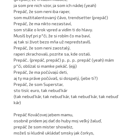
ja som pre nich vzor, ja som ich nádej (yeah)
Prepáč, že som neni iba raper,
som multitalentovaný čávo, trendsetter (prepáč)
Prepáč, že ma nikto nezastaví,
som stále o krok vpred a vidím ti do hlavy.
Musíš byť pri p*či, že si robím čo ma baví,
aj tak si život bezo mňa už nepredstavíš.
Prepáč, že som neni zaostalý,
raperi zkrachovali, pozrite sa, kde ostali.
Prepáč.. (prepáč, prepáč) p.. p.. p.. prepáč (yeah) mám
p*či, oblízal si mamke pekáč. (ejjj)
Prepáč, že ma počúvajú deti,
aj ty ma práve počúvaš, si dospelý, (jebe ti?)
Prepáč, že som Superstar,
sto tisíc euro, tak nebuď kár
(tak nebuď kár, tak nebuď kár, tak nebuď kár, tak nebuď
kár)
Prepáč Kováčovej jebem mamu,
osobně pridem jej dať do huby moj veľký žaluď,
prepáč že som mister showbiz,
možeš si kludně ukládať smsky jak čorkys,