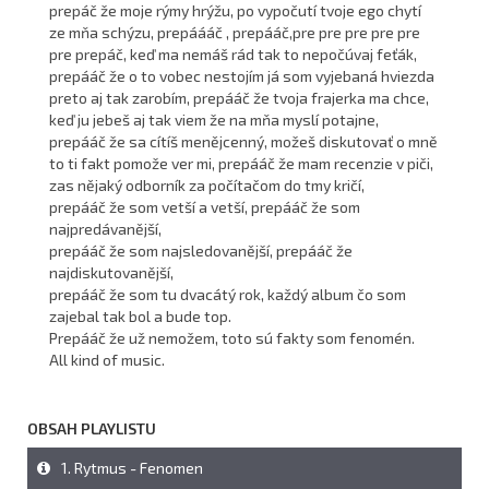
prepáč že moje rýmy hrýžu, po vypočutí tvoje ego chytí
ze mňa schýzu, prepáááč , prepááč,pre pre pre pre pre
pre prepáč, keď ma nemáš rád tak to nepočúvaj feťák,
prepááč že o to vobec nestojím já som vyjebaná hviezda
preto aj tak zarobím, prepááč že tvoja frajerka ma chce,
keď ju jebeš aj tak viem že na mňa myslí potajne,
prepááč že sa cítíš menějcenný, možeš diskutovať o mně
to ti fakt pomože ver mi, prepááč že mam recenzie v piči,
zas nějaký odborník za počítačom do tmy kričí,
prepááč že som vetší a vetší, prepááč že som
najpredávanější,
prepááč že som najsledovanější, prepááč že
najdiskutovanější,
prepááč že som tu dvacátý rok, každý album čo som
zajebal tak bol a bude top.
Prepááč že už nemožem, toto sú fakty som fenomén.
All kind of music.
OBSAH PLAYLISTU
1. Rytmus - Fenomen