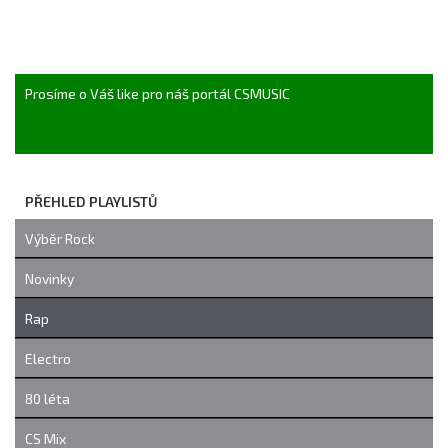
Prosíme o Váš like pro náš portál CSMUSIC
PŘEHLED PLAYLISTŮ
Výběr Rock
Novinky
Rap
Electro
80 léta
CS Mix