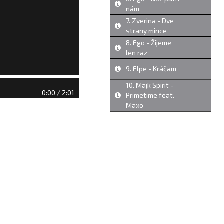
nám
7. Zverina - Dve
strany mince
8. Ego - Žijeme
len raz
9. Elpe - Kráčam
10. Majk Spirit -
0:00 / 2:01
Primetime feat.
Maxo