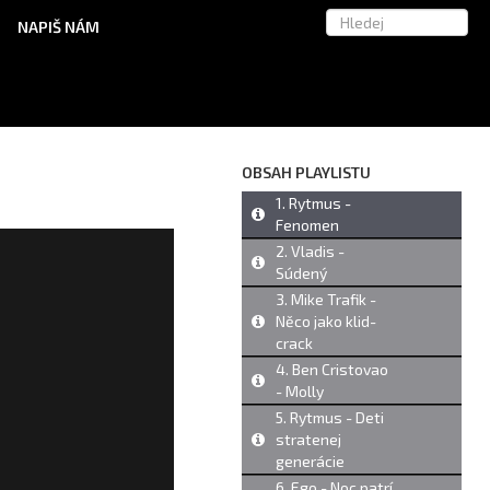
NAPIŠ NÁM
OBSAH PLAYLISTU
1. Rytmus -
Fenomen
2. Vladis -
Súdený
3. Mike Trafik -
Něco jako klid-
crack
4. Ben Cristovao
- Molly
5. Rytmus - Deti
stratenej
generácie
6. Ego - Noc patrí