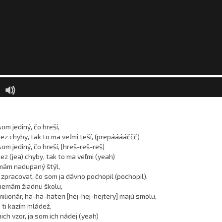
om jediný, čo hreší,
bez chyby, tak to ma veľmi teší, (prepááááččč)
om jediný, čo hreší, [hreš-reš-reš]
ez (jea) chyby, tak to ma veľmi (yeah)
 mám nadupaný štýl,
 zpracovať, čo som ja dávno pochopil (pochopil),
nemám žiadnu školu,
milionár, ha-ha-hateri [hej-hej-hejtery] majú smolu,
 ti kazím mládež,
ich vzor, ja som ich nádej (yeah)