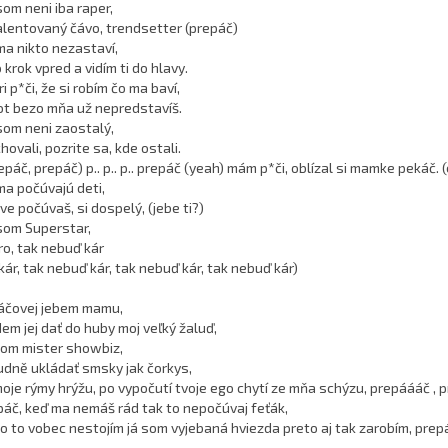
som neni iba raper,
lentovaný čávo, trendsetter (prepáč)
ma nikto nezastaví,
krok vpred a vidím ti do hlavy.
i p*či, že si robím čo ma baví,
ivot bezo mňa už nepredstavíš.
som neni zaostalý,
hovali, pozrite sa, kde ostali.
epáč, prepáč) p.. p.. p.. prepáč (yeah) mám p*či, oblízal si mamke pekáč. (e
ma počúvajú deti,
ve počúvaš, si dospelý, (jebe ti?)
som Superstar,
ro, tak nebuď kár
kár, tak nebuď kár, tak nebuď kár, tak nebuď kár)
áčovej jebem mamu,
em jej dať do huby moj veľký žaluď,
som mister showbiz,
udně ukládať smsky jak čorkys,
oje rýmy hrýžu, po vypočutí tvoje ego chytí ze mňa schýzu, prepáááč , p
páč, keď ma nemáš rád tak to nepočúvaj feťák,
o to vobec nestojím já som vyjebaná hviezda preto aj tak zarobím, prep