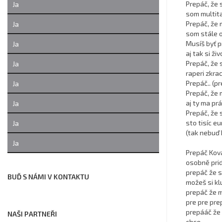
Prepáč, že 
Ja
som multita
Prepáč, že 
Ja
som stále o 
Musíš byť pr
Ja
aj tak si ž
Prepáč, že 
Ja
raperi zkrac
Prepáč.. (pr
Ja
Prepáč, že 
aj ty ma prá
Ja
Prepáč, že 
sto tisíc eu
Ja
(tak nebuď 
Ja
Prepáč Kov
osobně prid
prepáč že 
BUĎ S NÁMI V KONTAKTU
možeš si kl
prepáč že m
pre pre pre
prepááč že 
NAŠI PARTNEŘI
chce,