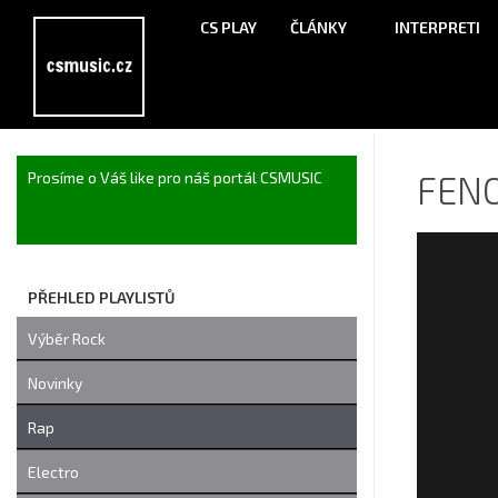
CS PLAY
ČLÁNKY
INTERPRETI
FEN
Prosíme o Váš like pro náš portál CSMUSIC
PŘEHLED PLAYLISTŮ
Výběr Rock
Novinky
Rap
Electro