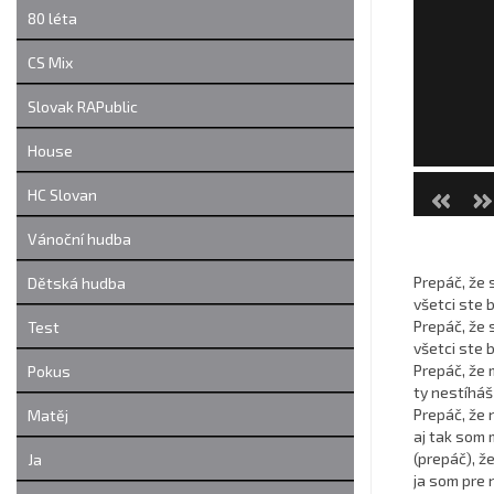
80 léta
CS Mix
Slovak RAPublic
House
HC Slovan
Vánoční hudba
Prepáč, že s
Dětská hudba
všetci ste 
Prepáč, že s
Test
všetci ste b
Prepáč, že
Pokus
ty nestíháš
Prepáč, že 
Matěj
aj tak som 
(prepáč), že
Ja
ja som pre n