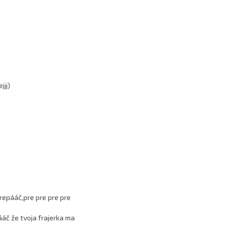
jjj)
repááč,pre pre pre pre
ááč že tvoja frajerka ma