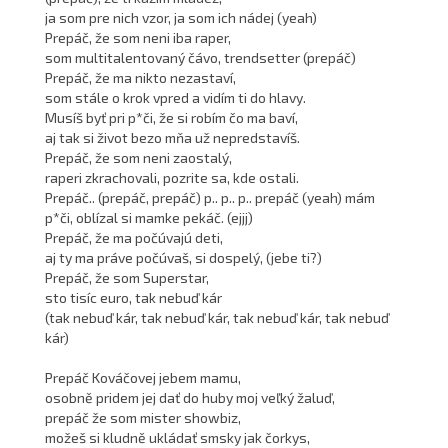
ja som pre nich vzor, ja som ich nádej (yeah)
Prepáč, že som neni iba raper,
som multitalentovaný čávo, trendsetter (prepáč)
Prepáč, že ma nikto nezastaví,
som stále o krok vpred a vidím ti do hlavy.
Musíš byť pri p*či, že si robím čo ma baví,
aj tak si život bezo mňa už nepredstavíš.
Prepáč, že som neni zaostalý,
raperi zkrachovali, pozrite sa, kde ostali.
Prepáč.. (prepáč, prepáč) p.. p.. p.. prepáč (yeah) mám
p*či, oblízal si mamke pekáč. (ejjj)
Prepáč, že ma počúvajú deti,
aj ty ma práve počúvaš, si dospelý, (jebe ti?)
Prepáč, že som Superstar,
sto tisíc euro, tak nebuď kár
(tak nebuď kár, tak nebuď kár, tak nebuď kár, tak nebuď
kár)
Prepáč Kováčovej jebem mamu,
osobně pridem jej dať do huby moj veľký žaluď,
prepáč že som mister showbiz,
možeš si kludně ukládať smsky jak čorkys,