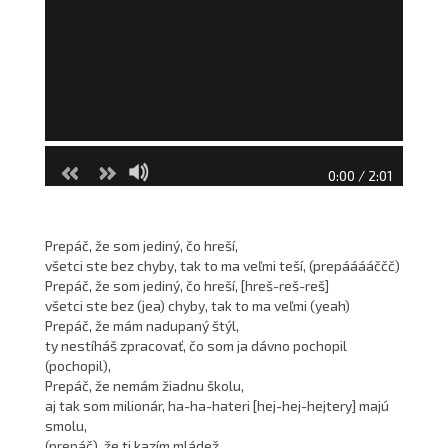
0:00 / 2:01
Prepáč, že som jediný, čo hreší,
všetci ste bez chyby, tak to ma veľmi teší, (prepááááččč)
Prepáč, že som jediný, čo hreší, [hreš-reš-reš]
všetci ste bez (jea) chyby, tak to ma veľmi (yeah)
Prepáč, že mám nadupaný štýl,
ty nestíháš zpracovať, čo som ja dávno pochopil
(pochopil),
Prepáč, že nemám žiadnu školu,
aj tak som milionár, ha-ha-hateri [hej-hej-hejtery] majú
smolu,
(prepáč), že ti kazím mládež,