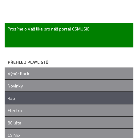
Prosíme o Váš like pro náš portál CSMUSIC
PŘEHLED PLAYLISTŮ
Výběr Rock
Novinky
Rap
Electro
80 léta
CS Mix