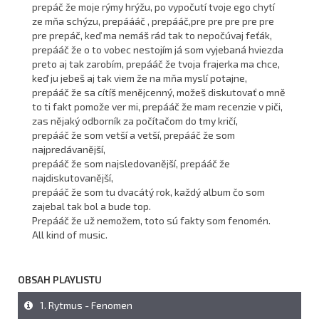
prepáč že moje rýmy hrýžu, po vypočutí tvoje ego chytí
ze mňa schýzu, prepáááč , prepááč,pre pre pre pre pre
pre prepáč, keď ma nemáš rád tak to nepočúvaj feťák,
prepááč že o to vobec nestojím já som vyjebaná hviezda
preto aj tak zarobím, prepááč že tvoja frajerka ma chce,
keď ju jebeš aj tak viem že na mňa myslí potajne,
prepááč že sa cítíš menějcenný, možeš diskutovať o mně
to ti fakt pomože ver mi, prepááč že mam recenzie v piči,
zas nějaký odborník za počítačom do tmy kričí,
prepááč že som vetší a vetší, prepááč že som
najpredávanější,
prepááč že som najsledovanější, prepááč že
najdiskutovanější,
prepááč že som tu dvacátý rok, každý album čo som
zajebal tak bol a bude top.
Prepááč že už nemožem, toto sú fakty som fenomén.
All kind of music.
OBSAH PLAYLISTU
1. Rytmus - Fenomen