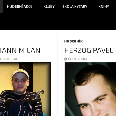
HUDEBNÍ AKCE
KLUBY
ŠKOLA KYTARY
KNIHY
HUDEBNÍK
MANN MILAN
HERZOG PAVEL
EAVY METAL
ČESKO | SKA