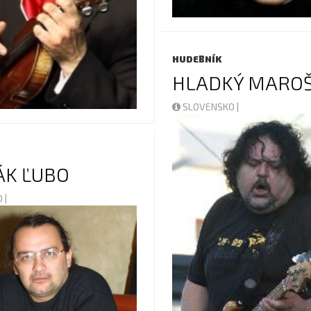
HUDEBNÍK
HLADKÝ MARO
SLOVENSKO |
K ĽUBO
 |