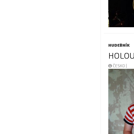
HUDEBNÍK
HOLOU
ČESKO |