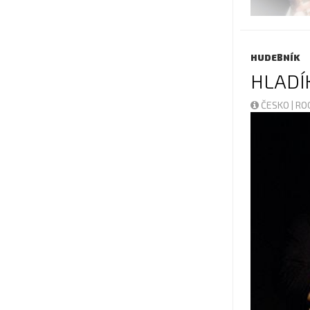
HUDEBNÍK
HLADÍ
ČESKO | R