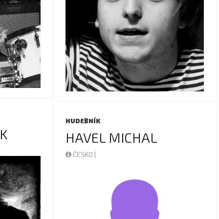
HUDEBNÍK
EK
HAVEL MICHAL
ČESKO |