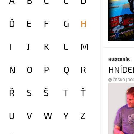
A
B
C
Č
D
Ď
E
F
G
H
I
J
K
L
M
HUDEBNÍK
N
O
P
Q
R
HNÍDE
ČESKO | R
Ř
S
Š
T
Ť
U
V
W
Y
Z