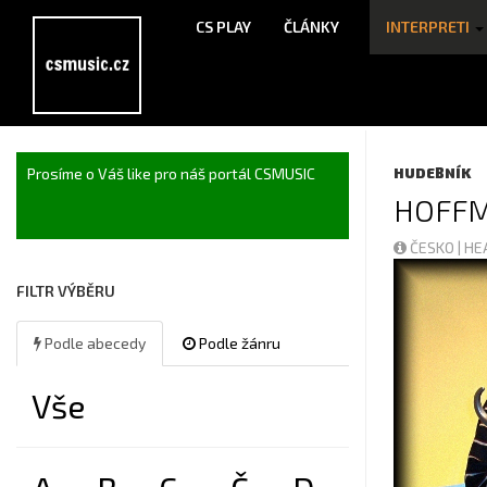
CS PLAY
ČLÁNKY
INTERPRETI
Prosíme o Váš like pro náš portál CSMUSIC
HUDEBNÍK
HOFF
ČESKO | H
FILTR VÝBĚRU
Podle abecedy
Podle žánru
Vše