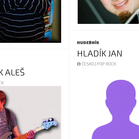
HUDEBNÍK
HLADÍK JAN
ČESKO | POP ROCK
K ALEŠ
OCK