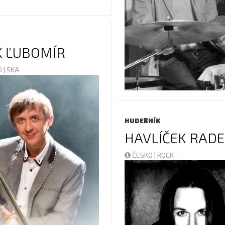
 ĽUBOMÍR
 | SKA
HUDEBNÍK
HAVLÍČEK RAD
ČESKO | ROCK