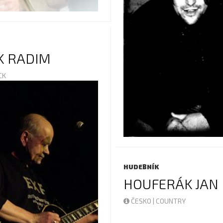
K RADIM
OCK
HUDEBNÍK
HOUFERÁK JAN
ČESKO | COUNTRY