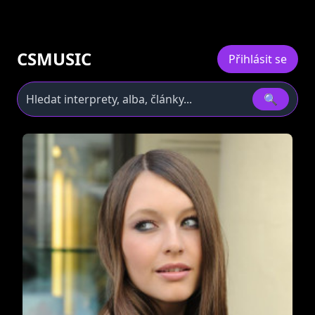
CSMUSIC
Přihlásit se
🔍