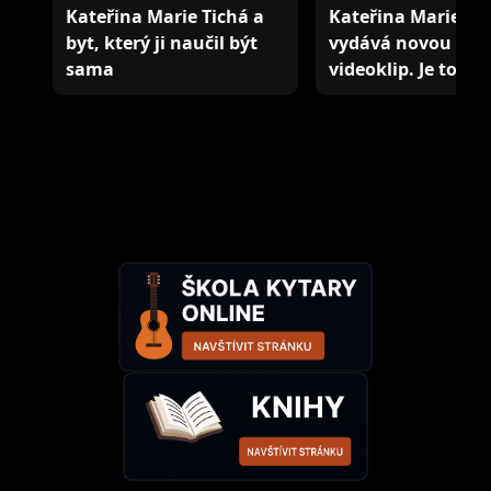
Kateřina Marie Tichá a
Kateřina Marie Ti
byt, který ji naučil být
vydává novou píse
sama
videoklip. Je to j…