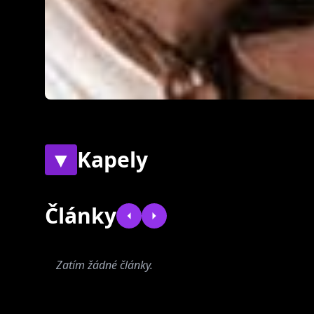
▼
Kapely
Současné
Bývalé
Články
Zatím žádné články.