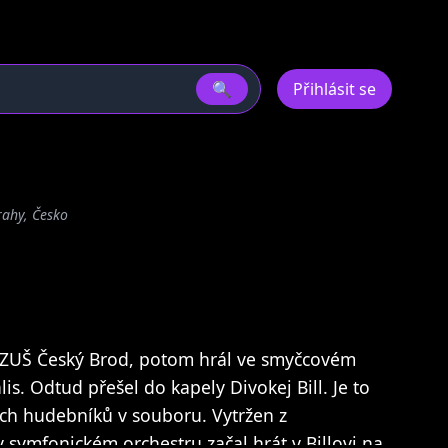
🔍
Přihlásit se
rahy, Česko
 ZUŠ Český Brod, potom hrál ve smyčcovém
s. Odtud přešel do kapely Divokej Bill. Je to
ch hudebníků v souboru. Vytržen z
 symfonickém orchestru začal hrát v Billovi na