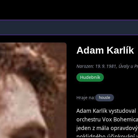
Adam Karlík
Narozen: 19. 9. 1981, Úvaly u P
Hudebník
Hraje na:
housle
Adam Karlík vystudoval
orchestru Vox Bohemicali
jeden z mála opravdový
poklidného účinkování v