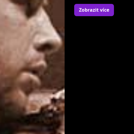
housle.
Zobrazit více
Adam Karlík hraje na hou
singlového nosiče pros
Ve volném čase rád lyžuj
kytara, housle,filmy.