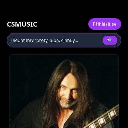
CSMUSIC
Přihlásit se
🔍