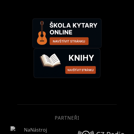
1979. Za 1600 KČs si pořídil první opravdovou
baskytaru a přihlásil se na obor
elektromechanik. V té době se také jeho
rodina přestěhovala do Újezda nad Černými
lesy, kde navštívil zkoušku Pražského výběru a
vznikne tak špatným odposlechem písně
Nafta nad Zlato (později Olda je přítel můj)
spojení Not vanasto. To dá později jméno
jedné z nejúspěšnějších českých kapel 90. let.
V únoru 1985 odpověděl na inzerát kapely
Prášek, která sháněla baskytaristu. Do sestavy
byl přijat, poznal zde Roberta Kodyma, s nímž
posléze vytvořil neodmyslitelnou dvojici.
Kapela několikrát změnila jméno i svoji
PARTNEŘI
sestavu, až se ustálila na Lucie se zpěvákem
Michalem Penkem. Petr s Robertem po