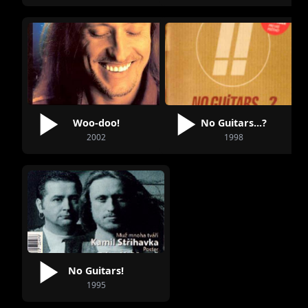
Woo-doo!
No Guitars...?
2002
1998
No Guitars!
1995