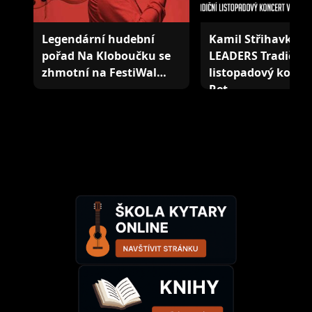
Legendární hudební
Kamil Střihavka &
pořad Na Kloboučku se
LEADERS Tradiční
zhmotní na FestiWal…
listopadový koncer
Ret…