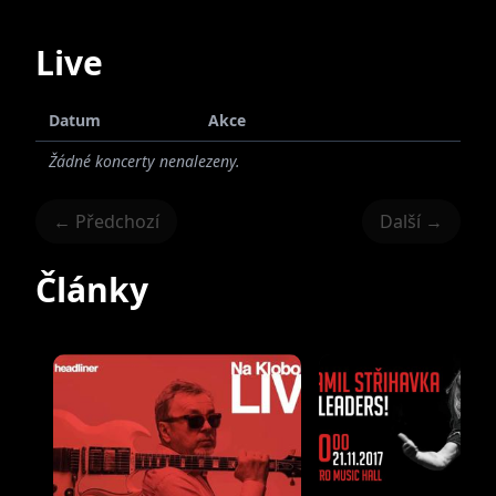
Live
Datum
Akce
Žádné koncerty nenalezeny.
← Předchozí
Další →
Články