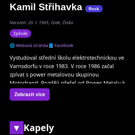
Kamil Střihavka
Rock
Narozen: 20. 1. 1965, Osek, Česko
Zpěvák
🌐 Webová stránka
📘 Facebook
Vystudoval střední školu elektrotechnickou ve
Varnsdorfu v roce 1983. V roce 1986 začal
zpívat s power metalovou skupinou
Motorband. Později přešel od Power Metalu k
Hard rocku. Vystupoval také v triu BSP
Zobrazit více
(Balage, Střihavka, Pavlíček). Účinkoval i v
české adaptaci rockové opery Jesus Christ
Superstar v pražském divadle Spirála, kde
ztvárnil od roku 1994 do roku 1998 ve
▼
Kapely
stovkách repríz Ježíše. Mezi jeho další