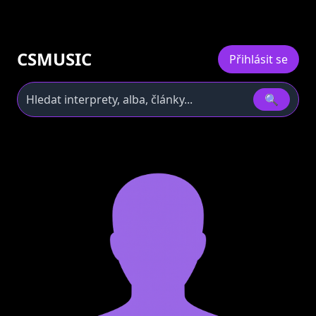
CSMUSIC
Přihlásit se
🔍