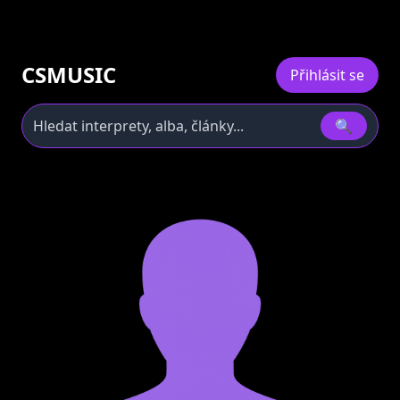
CSMUSIC
Přihlásit se
🔍