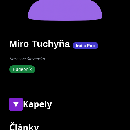
Miro Tuchyňa
Indie Pop
Narozen: Slovensko
Hudebník
▼
Kapely
Současné
Bývalé
Články