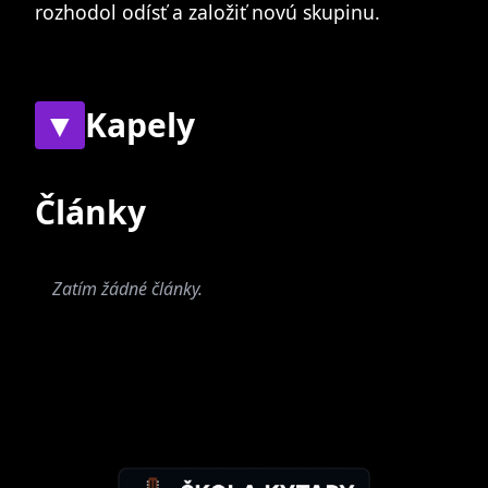
rozhodol odísť a založiť novú skupinu.
▼
Kapely
Současné
Bývalé
Články
Zatím žádné články.
Šleha