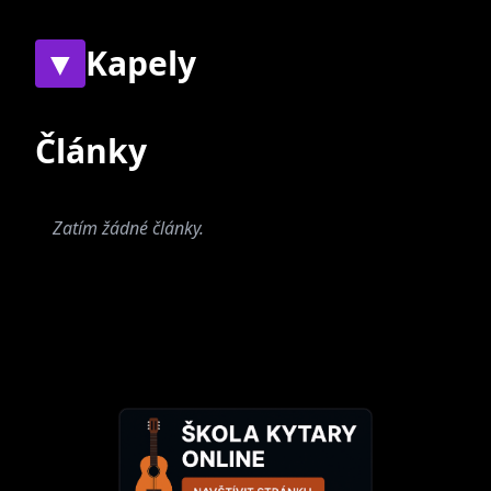
▼
Kapely
Současné
Bývalé
Články
Zatím nebyly přiřazeny
žádné skupiny.
Zatím žádné články.