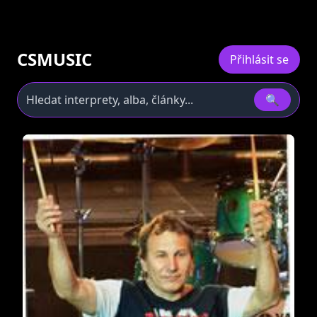
CSMUSIC
Přihlásit se
🔍