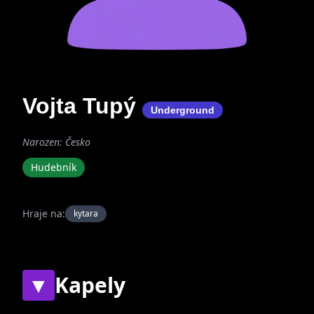
Vojta Tupý
Underground
Narozen: Česko
Hudebník
Hraje na:
kytara
▼
Kapely