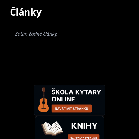
Současné
Bývalé
Články
Zatím nebyly přiřazeny
žádné skupiny.
Zatím žádné články.