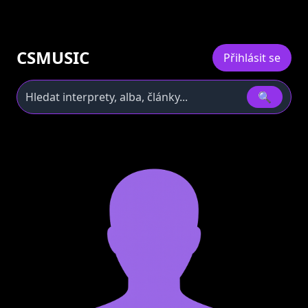
CSMUSIC
Přihlásit se
🔍