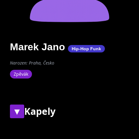
Marek Jano
Hip-Hop Funk
Narozen: Praha, Česko
Zpěvák
▼
Kapely
Současné
Bývalé