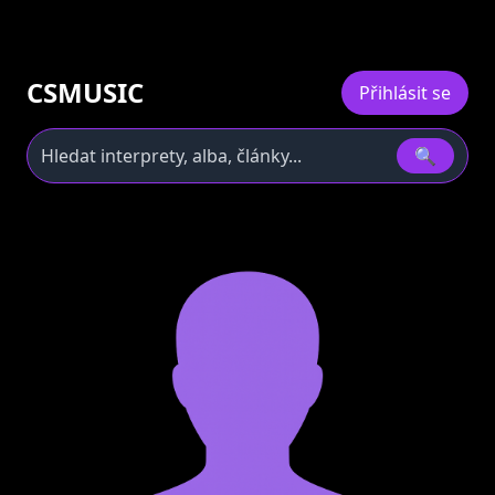
CSMUSIC
Přihlásit se
🔍