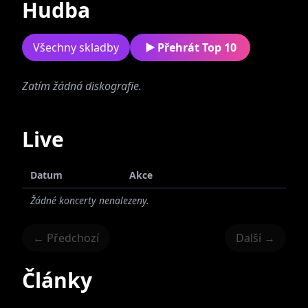
Hudba
Všechny skladby
Přehrát Top 10
Zatím žádná diskografie.
UGC (united
gipsy crew)
Live
Datum
Akce
Žádné koncerty nenalezeny.
← Předchozí
Další →
Články