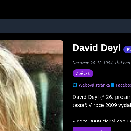
David Deyl
P
Narozen: 26. 12. 1984, Ústí na
Zpěvák
🌐 Webová stránka
📘 Facebo
David Deyl (* 26. prosi
textař. V roce 2009 vyd
V roce 2009 získal cenu
V roce 2010 získal ocen