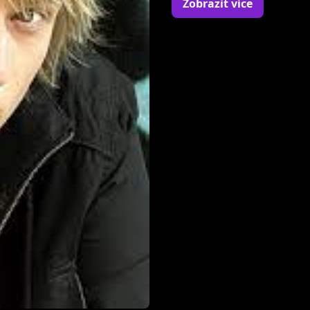
Zobrazit více
V březnu 2011 získal pr
hudebních fakult vysok
pedagožka ústecké univer
Pedagogické fakulty UJEP
nevzdávám, původně du
Avon pochodu proti rako
V červenci 2011 se zúčas
Slavjanskij Bazar ve Vi
doporučení Heleny Vondr
dvoudenním klání v kon
celkové 2. místo.