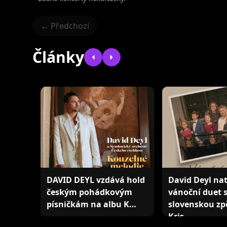
← Předchozí
Články
DAVID DEYL vzdává hold
David Deyl nat
českým pohádkovým
vánoční duet 
písničkám na albu K…
slovenskou z
Kris…