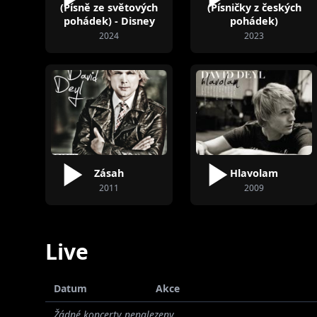
(Písně ze světových
(Písničky z českých
pohádek) - Disney
pohádek)
2024
2023
Zásah
Hlavolam
2011
2009
Live
Datum
Akce
Žádné koncerty nenalezeny.