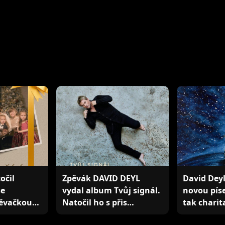
očil
Zpěvák DAVID DEYL
David Deyl
se
vydal album Tvůj signál.
novou píse
pěvačkou
Natočil ho s přis…
tak charit