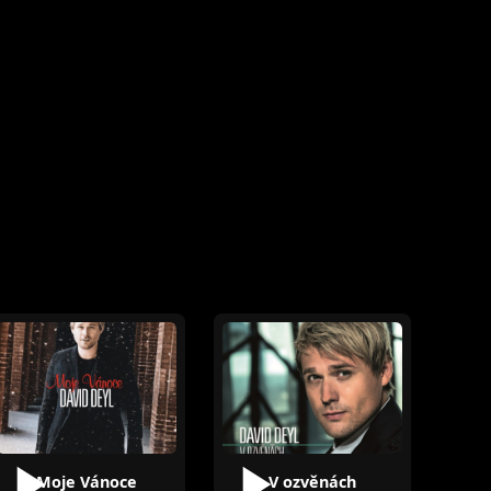
Moje Vánoce
V ozvěnách