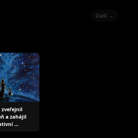
Další →
 zveřejnil
ň a zahájil
ativní …