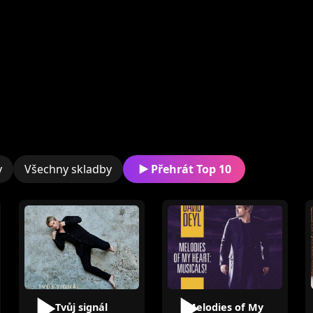
y
Všechny skladby
Přehrát Top 10
Tvůj signál
Melodies of My