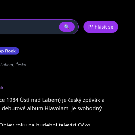
🔍
Přihlásit se
op Rock
d Labem, Česko
ok
nce 1984 Ústí nad Labem) je český zpěvák a
al debutové album Hlavolam. Je svobodný.
 Objev roku na hudební televizi Očko.
ění zpěvák roku hudební televize Óčko.