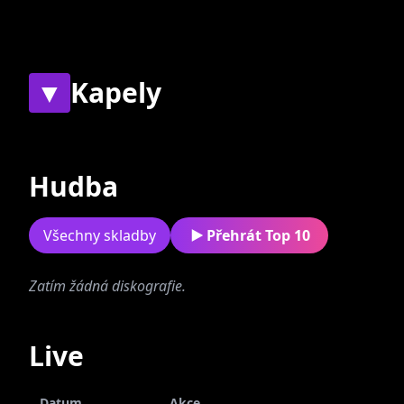
▼
Kapely
Současné
Bývalé
Hudba
Všechny skladby
Přehrát Top 10
Zatím žádná diskografie.
Flattus
Live
Datum
Akce