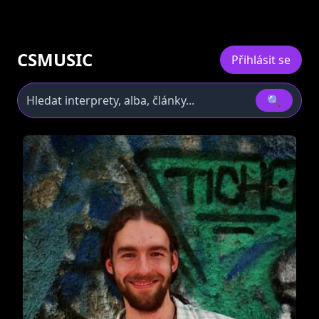
CSMUSIC
Přihlásit se
🔍