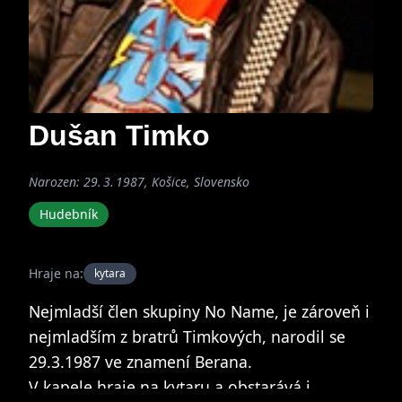
Dušan Timko
Narozen: 29. 3. 1987, Košice, Slovensko
Hudebník
Hraje na:
kytara
Nejmladší člen skupiny No Name, je zároveň i
nejmladším z bratrů Timkových, narodil se
29.3.1987 ve znamení Berana.
V kapele hraje na kytaru a obstarává i