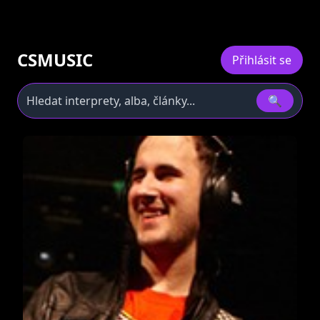
CSMUSIC
Přihlásit se
🔍