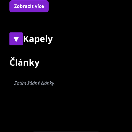
doprovodný zpěv. Dušan je překvapivě
Zobrazit více
vystudovaný zubní technik, ale vidina hraní s
kapelou nakonec zvítězila. Rád poslouchá
hudbu, zejména Blink 182 a Red Hot Chili
Peppers. Oblíbeným filmem je Matrix a
▼
Kapely
Desperado. Jednou by si rád vyzkoušel skok z
letadla. Dušan také miluje nepořádek a hluk,
Současné
Bývalé
Články
jako třeba auta nebo tramvaje. Volno
nejraději tráví v partě přátel a odpočinek mu
přinese hraní na play stationu 2.
Zatím žádné články.
No Name