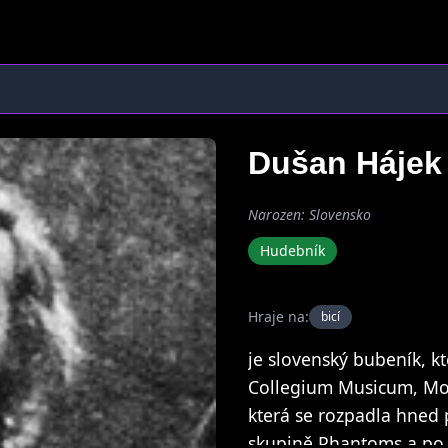
Dušan Háje
Narozen: Slovensko
Hudebník
Hraje na:
bicí
je slovenský bubeník, k
Collegium Musicum, Modu
která se rozpadla hned 
skupině Phantoms a po j