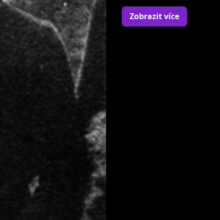
The Soulmen hrál jen kr
Zobrazit více
nejvíc znám jako bubení
od roku 1969. V letech
Bandu Luboše Andršta. V
[1]
Po odchodu ze skupiny 
plastových bicích značky
používáním přídavných 