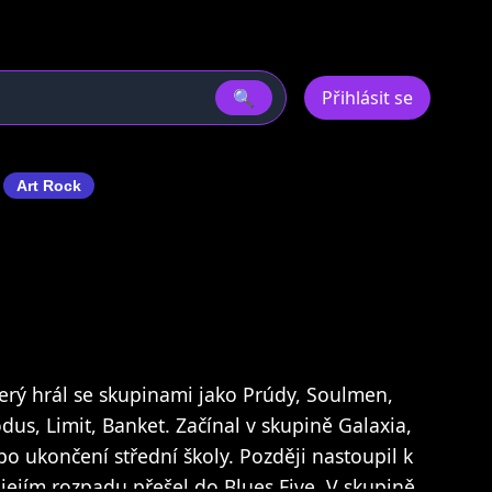
🔍
Přihlásit se
k
Art Rock
terý hrál se skupinami jako Prúdy, Soulmen,
s, Limit, Banket. Začínal v skupině Galaxia,
po ukončení střední školy. Později nastoupil k
ejím rozpadu přešel do Blues Five. V skupině