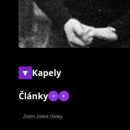
▼
Kapely
Současné
Bývalé
Články
Zatím žádné články.