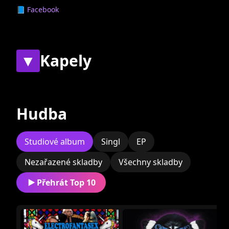
📘 Facebook
▼
Kapely
Současné
Bývalé
Hudba
Zatím nebyly přiřazeny
žádné skupiny.
Studiové album
Singl
EP
Nezařazené skladby
Všechny skladby
Přehrát Top 10