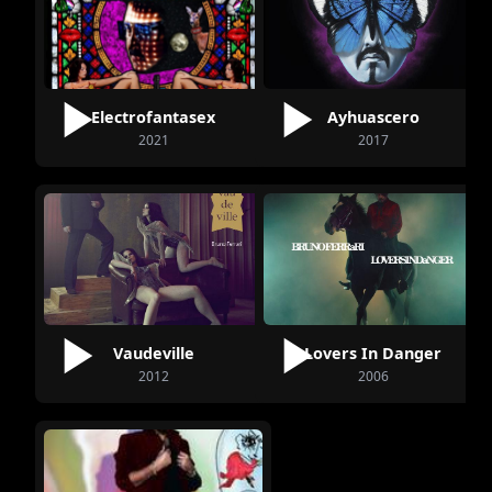
Electrofantasex
Ayhuascero
2021
2017
Vaudeville
Lovers In Danger
2012
2006