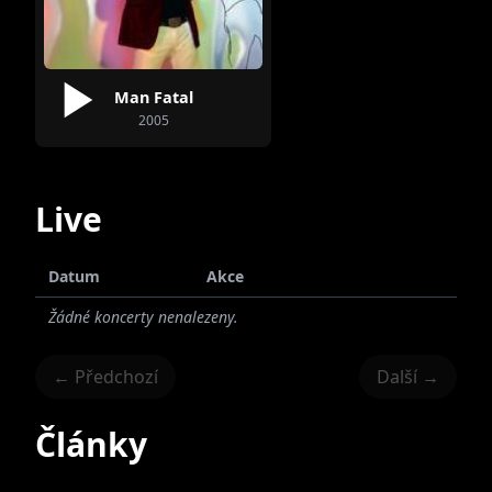
Man Fatal
2005
Live
Datum
Akce
Žádné koncerty nenalezeny.
← Předchozí
Další →
Články