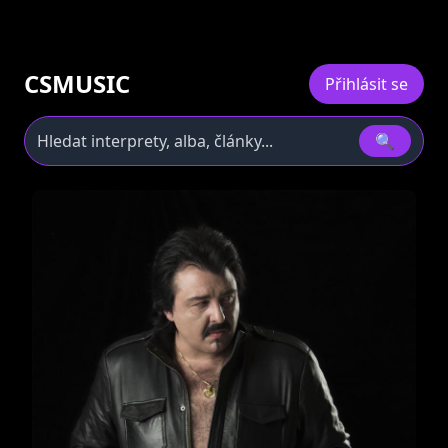
CSMUSIC
Přihlásit se
🔍