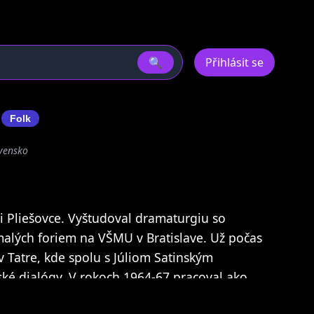
🔍
Přihlásit se
a
Folk
ovensko
ci Pliešovce. Vyštudoval dramaturgiu so
alých foriem na VŠMU v Bratislave. Už počas
v Tatre, kde spolu s Júliom Satinským
ské dialógy. V rokoch 1964-67 pracoval ako
ej televízie, v rokoch 1967 – 1971 bol