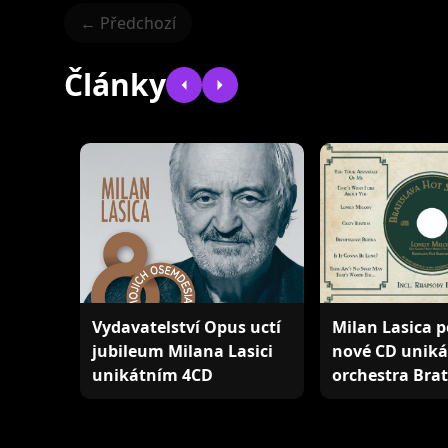
← Předchozí
Články
Vydavatelství Opus uctí
Milan Lasica p
jubileum Milana Lasici
nové CD unik
unikátním 4CD
orchestra Bra