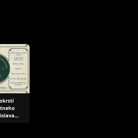
okrstí
átneho
tislava…