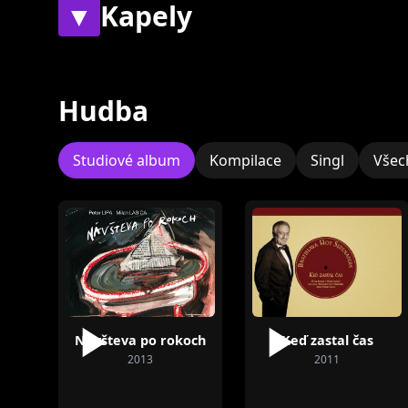
▼
Kapely
Současné
Bývalé
Hudba
Studiové album
Kompilace
Singl
Všec
Bratislava Hot
Serenaders
Návšteva po rokoch
Keď zastal čas
2013
2011