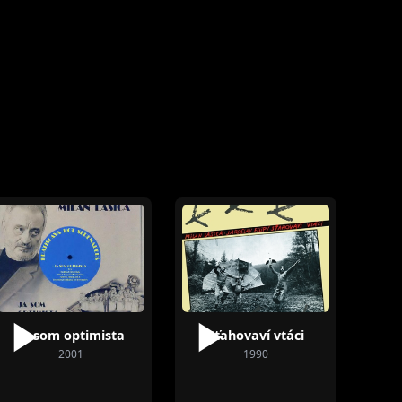
Ja som optimista
Sťahovaví vtáci
2001
1990