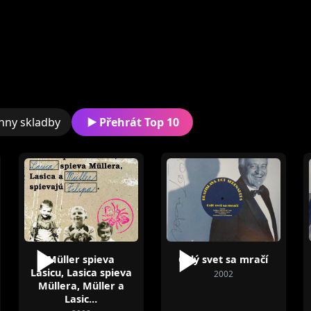
hny skladby
Přehrát Top 10
Müller spieva
Celý svet sa mračí
Lasicu, Lasica spieva
2002
Müllera, Müller a
Lasic…