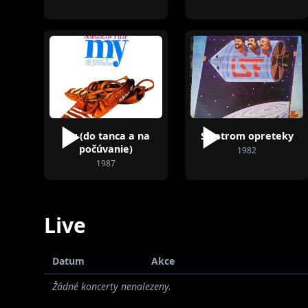
My (do tanca a na
S vetrom opreteky
počúvanie)
1982
1987
Live
Datum
Akce
Žádné koncerty nenalezeny.