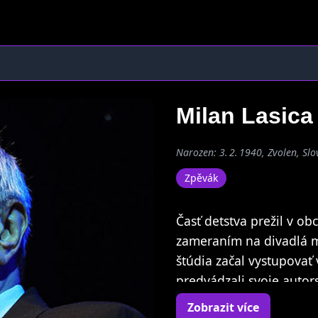
Milan Lasic
Narozen: 3. 2. 1940, Zvolen, Sl
Zpěvák
Časť detstva prežil v ob
zameraním na divadlá m
štúdia začal vystupovať 
predvádzali svoje autor
dramaturg Československ
Zobrazit více