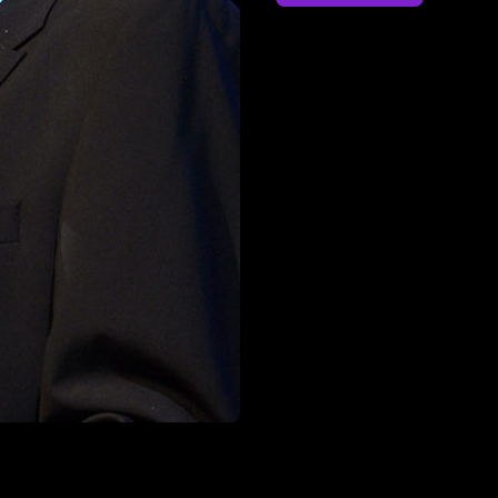
členom Divadla na korze
Večerní Brno, 1972 – 78
1978 členom činohry Nov
umeleckým šéfom Štúdia 
manželkou Magdou Vášá
poslankyňou Národnej r
Edita Weselá zomrela ko
medaily Za zásluhy (20
Milan Lasica jedným zo 