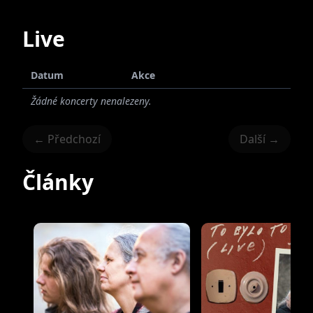
V roce 2022 se podílel na vzniku poesiomatu
Live
ve Skocích u Žlutic.
Datum
Akce
Žádné koncerty nenalezeny.
← Předchozí
Další →
Články