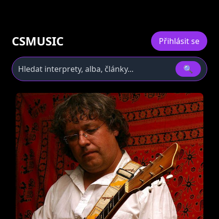
CSMUSIC
Přihlásit se
🔍