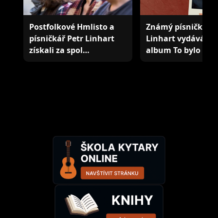
Postfolkové Hmlisto a
Známý písničkář P
písničkář Petr Linhart
Linhart vydává 'liv
získali za spol…
album To bylo to 