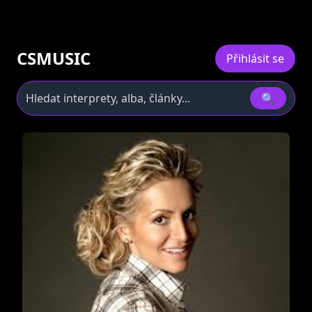
CSMUSIC
Přihlásit se
🔍