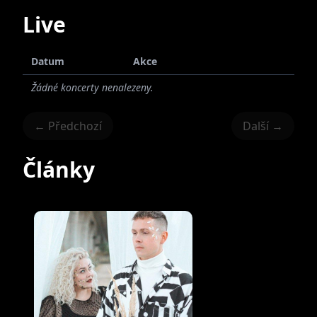
Live
Datum
Akce
Žádné koncerty nenalezeny.
← Předchozí
Další →
Články