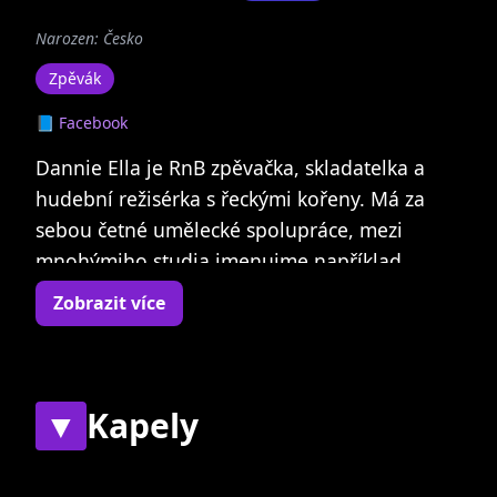
Narozen: Česko
Zpěvák
📘 Facebook
Dannie Ella je RnB zpěvačka, skladatelka a
hudební režisérka s řeckými kořeny. Má za
sebou četné umělecké spolupráce, mezi
mnohýmiho studia jmenujme například
Michala Pavlíčka, Jiřího Korna, Davida Kollera,
Zobrazit více
Ondřeje Brzobohatého, Petra Fidera, DJ
Wiche, Vladimíra 518, Oriona, slovenskou
zpěvačku Tinu nebo rappera Čistychova.
Vystudovala Pražskou konzervatoř, učí zpěv,
▼
Kapely
na rádiu Spin moderovala pořad RnB Nite
Fever společně s Benem Cristovao, věnuje se
Současné
Bývalé