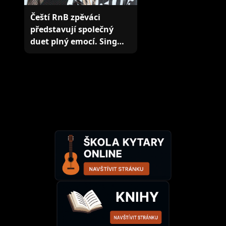
Čeští RnB zpěváci
představují společný
duet plný emocí. Sing…