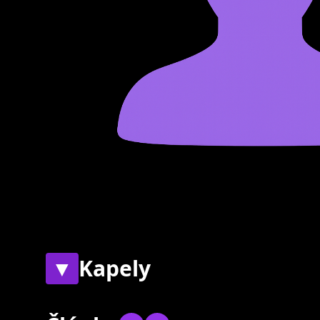
▼
Kapely
Současné
Bývalé