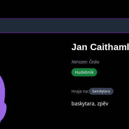
Jan Caitham
Narozen: Česko
Hudebník
Hraje na:
basskytara
baskytara, zpěv