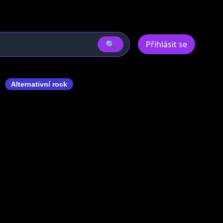
🔍
Přihlásit se
l
Alternativní rock