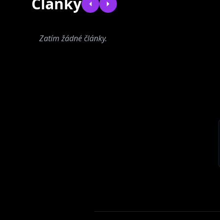
Články
Zatím žádné články.
Zrní