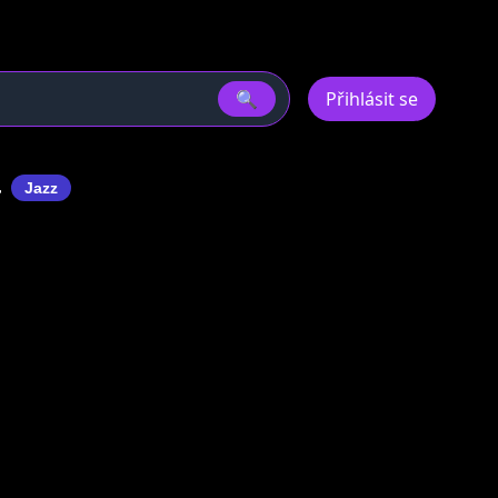
🔍
Přihlásit se
a
Jazz