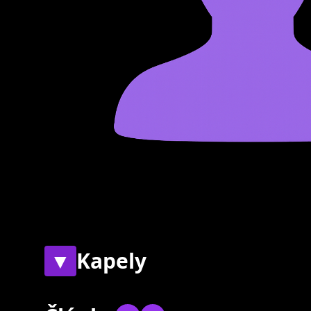
▼
Kapely
Současné
Bývalé