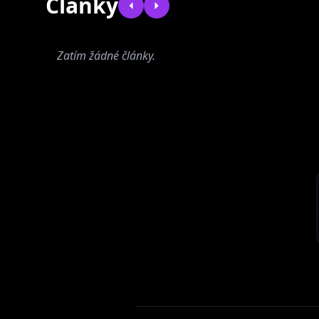
Články
Zatím žádné články.
Ondřej Havelka
a jeho Melody
Makers