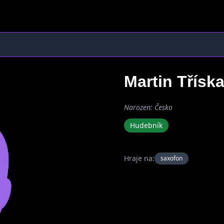
Martin Třísk
Narozen: Česko
Hudebník
Hraje na:
saxofon